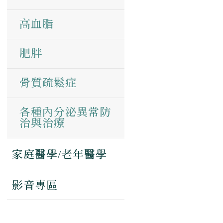
高血脂
肥胖
骨質疏鬆症
各種內分泌異常防
治與治療
家庭醫學/老年醫學
影音專區